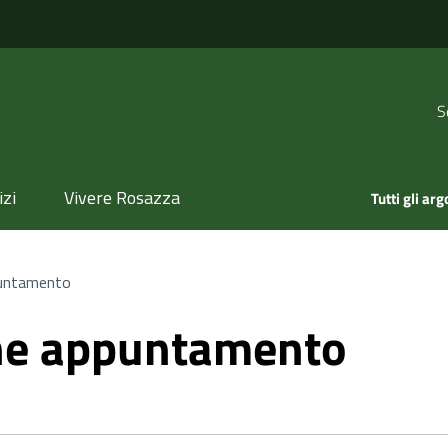
S
izi
Vivere Rosazza
Tutti gli ar
untamento
ne appuntamento