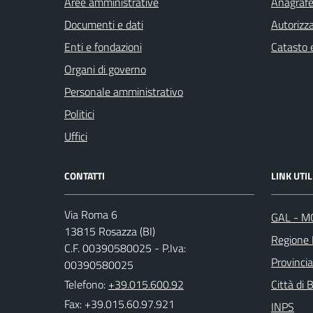
Aree amministrative
Anagrafe 
Documenti e dati
Autorizza
Enti e fondazioni
Catasto e
Organi di governo
Personale amministrativo
Politici
Uffici
CONTATTI
LINK UTIL
Via Roma 6
GAL - M
13815 Rosazza (BI)
Regione
C.F. 00390580025 - P.Iva:
Provincia
00390580025
Telefono:
+39.015.600.92
Città di B
Fax: +39.015.60.97.921
INPS