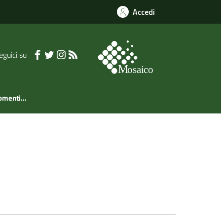
Accedi
eguici su
gomenti...